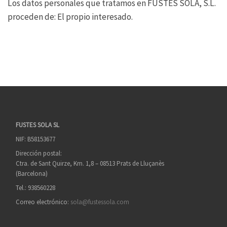
Los datos personales que tratamos en FUSTES SOLÀ, S.L.
proceden de: El propio interesado.
FUSTES SOLA SL
NIF: B58153677
Dirección postal:
Ctra. de Sant Quirze, Km. 1,8 – 08513 Prats de Lluçanès
(Barcelona)
Tel.: 938560228
Correo electrónico:
sola@fustessola.com