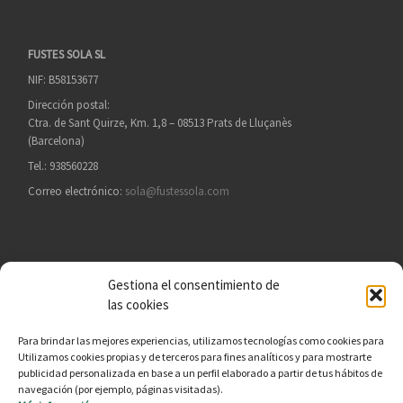
FUSTES SOLA SL
NIF: B58153677
Dirección postal:
Ctra. de Sant Quirze, Km. 1,8 – 08513 Prats de Lluçanès
(Barcelona)
Tel.: 938560228
Correo electrónico:
sola@fustessola.com
Gestiona el consentimiento de
BUSCAR
las cookies
Busc
Para brindar las mejores experiencias, utilizamos tecnologías como cookies para
Utilizamos cookies propias y de terceros para fines analíticos y para mostrarte
publicidad personalizada en base a un perfil elaborado a partir de tus hábitos de
navegación (por ejemplo, páginas visitadas).
Política de CdC