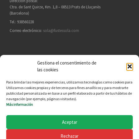
Dirección postal:
Ctra. de Sant Quirze, Km. 1,8 – 08513 Prats de Lluçanès
(Barcelona)
Tel.: 938560228
Correo electrónico:
sola@fustessola.com
Gestiona el consentimiento de
BUSCAR
las cookies
Busc
Para brindar las mejores experiencias, utilizamos tecnologías como cookies para
Utilizamos cookies propias y de terceros para fines analíticos y para mostrarte
publicidad personalizada en base a un perfil elaborado a partir de tus hábitos de
navegación (por ejemplo, páginas visitadas).
Política de CdC
Más información
Avisos Legales
Política de Privacidad
Aceptar
Política de cookies (EU)
Rechazar