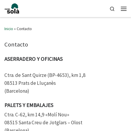
Saltar al contenido
Search
Men
Inicio
»
Contacto
Contacto
ASERRADERO Y OFICINAS
Ctra. de Sant Quirze (BP-4653), km 1,8
08513 Prats de Lluçanès
(Barcelona)
PALETS Y EMBALAJES
Ctra. C-62, km 14,9 «Molí Nou»
08515 Santa Creu de Jotglars – Olost
(Barcelona)