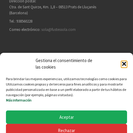
Dirección postal:
Ctra. de Sant Quirze, Km. 1,8 – 08513 Prats de Lluçanès
(Barcelona)
Tel.: 938560228
Correo electrónico:
sola@fustessola.com
Gestiona el consentimiento de
BUSCAR
las cookies
Busc
Para brindar las mejores experiencias, utilizamos tecnologías como cookies para
Utilizamos cookies propias y de terceros para fines analíticos y para mostrarte
publicidad personalizada en base a un perfil elaborado a partir de tus hábitos de
navegación (por ejemplo, páginas visitadas).
Política de CdC
Más información
Avisos Legales
Política de Privacidad
Aceptar
Política de cookies (EU)
Rechazar