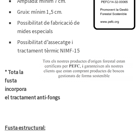
Amplada: mínim 7 cm.
Gruix: mínim 1,5 cm.
Possibilitat de fabricació de
mides especials
Possibilitat d’assecatge i
tractament tèrmic NIMF-15
* Tota la
fusta
incorpora
el tractament anti-fongs
Fusta estructural: