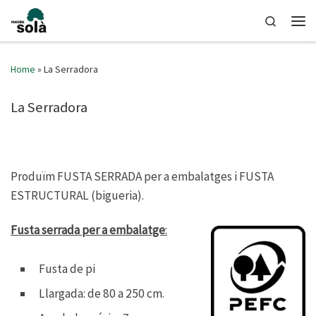
Skip to content
Search
Men
Home
»
La Serradora
La Serradora
Produïm FUSTA SERRADA per a embalatges i FUSTA
ESTRUCTURAL (bigueria).
Fusta serrada per a embalatge
:
Fusta de pi
Llargada: de 80 a 250 cm.