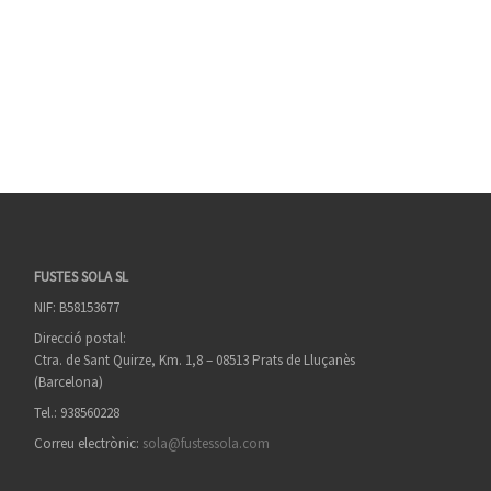
FUSTES SOLA SL
NIF: B58153677
Direcció postal:
Ctra. de Sant Quirze, Km. 1,8 – 08513 Prats de Lluçanès
(Barcelona)
Tel.: 938560228
Correu electrònic:
sola@fustessola.com